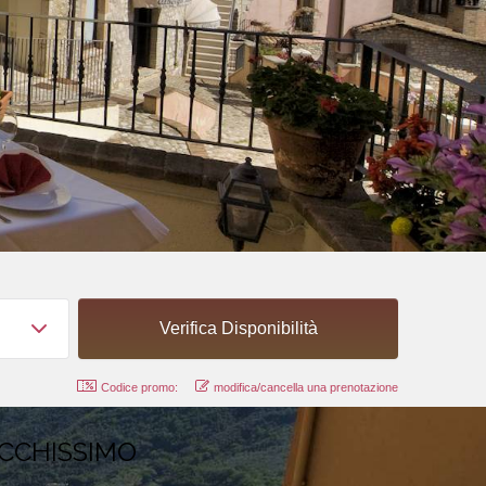
Codice promo:
modifica/cancella una prenotazione
ICCHISSIMO