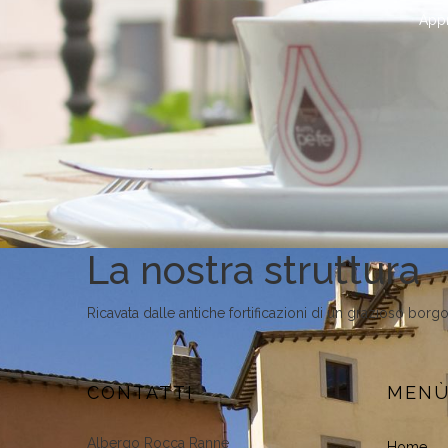
Appr
La nostra struttura
Ricavata dalle antiche fortificazioni di un grazioso b
CONTATTI
MEN
Albergo Rocca Ranne
Home