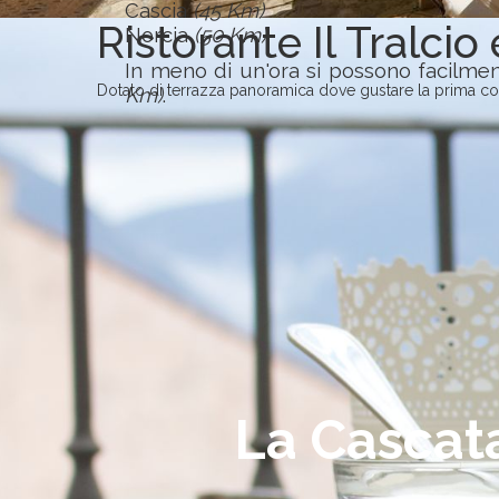
Cascia
(45 Km)
Ristorante Il Tralcio 
Norcia
(50 Km)
In meno di un'ora si possono facilme
Dotato di terrazza panoramica dove gustare la prima colazi
Km)
.
La Cascata