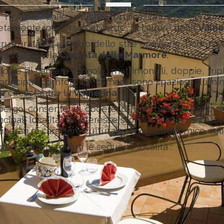
ricavato dalle antiche fortificazioni che sorgon
etamente immerso nel verde, nel cuore della
Valne
rutturati nel rispetto dello stile originario, godono
a vallata e la
Cascata delle Marmore
.
logie di camere (singole, matrimoniali, doppie, tripl
principali comfort. Le camere sono spaziose, luminos
 circostanti e la
Valnerina
.
'albergo consente di godere di una pace e tranquil
ncipali località di interesse storico-artistico e nat
inerari di carattere culturale, enogastronomico, reli
ere in pochi minuti le seguenti località :