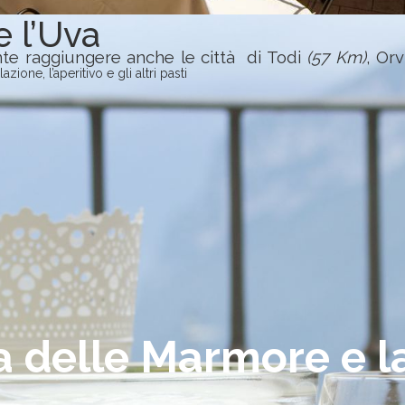
e l’Uva
nte raggiungere anche le città di Todi
(57 Km)
, Or
one, l’aperitivo e gli altri pasti
 delle Marmore e l