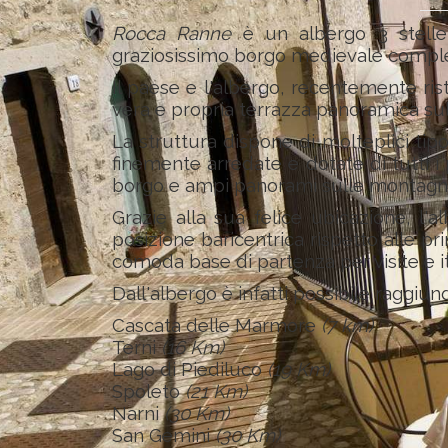
Rocca Ranne
è un albergo 3 stelle 
graziosissimo borgo medievale compl
Il paese e l'albergo, recentemente rist
vera e propria terrazza panoramica sull
La struttura dispone di molteplici tipo
finemente arredate e dotate di tutti i 
borgo e ampi panorami sulle montagne
Grazie alla sua felice ubicazione, l
posizione baricentrica rispetto alle pri
comoda base di partenza per visite e it
Dall'albergo è infatti possibile raggiung
Cascata delle Marmore
(7 km)
Terni
(16 Km)
Lago di Piediluco
(19 Km)
Spoleto
(21 Km)
Narni
(30 Km)
San Gemini
(30 Km)