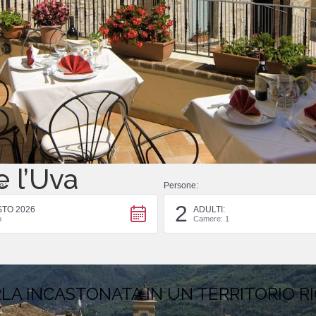
e l’Uva
a:
Persone:
2
one, l’aperitivo e gli altri pasti
TO 2026
ADULTI:
o
Camere: 1
LA INCASTONATA IN UN TERRITORIO R