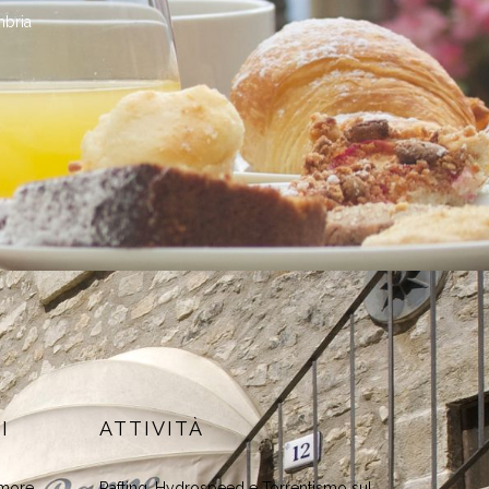
mbria
I
ATTIVITÀ
rmore
Rafting, Hydrospeed e Torrentismo sul