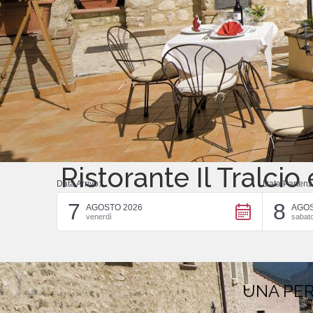
Ristorante Il Tralcio 
Data Arrivo:
Data Partenz
7
8
Dotato di terrazza panoramica dove gustare la prima colazi
AGOSTO 2026
AGOS
venerdì
sabat
UNA PER