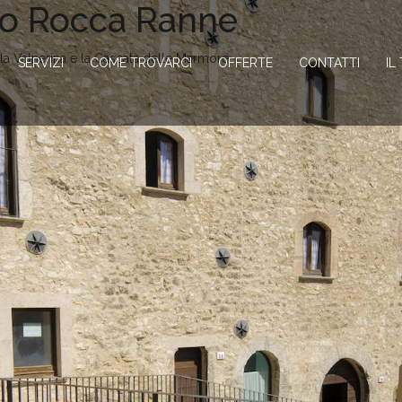
go Rocca Ranne
la Valnerina e la Cascata delle Marmore
SERVIZI
COME TROVARCI
OFFERTE
CONTATTI
IL