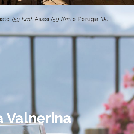
vieto
(59 Km)
, Assisi
(59 Km)
e Perugia
(80
a Valnerina