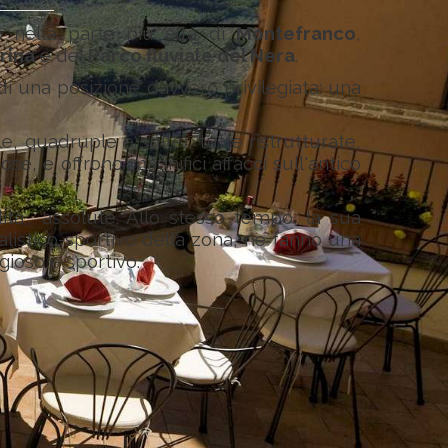
o nella parte più alta di
Montefranco
,
rina
e del
Parco fluviale del Nera
.
 di una posizione davvero privilegiata: una
e, quadruple e suite), tutte ristrutturate,
e, e offrono magnifici affacci sull'antico
lità assolute. Allo stesso tempo, la sua
uralistico-sportivo della zona, ne fanno una
gioso e sportivo.