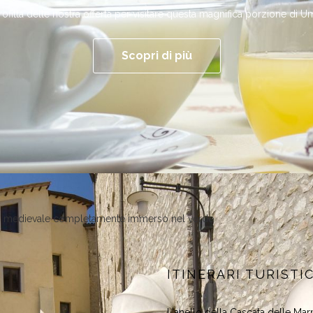
ofitta delle nostra offerta per visitare questa magnifica porzione di U
Scopri di più
orgo medievale completamente immerso nel verde
Ù
ITINERARI TURISTIC
L'anello della Cascata delle Ma